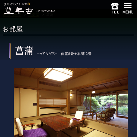
表紙ページ
＞
お部屋
＞
菖蒲